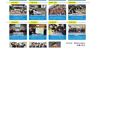
​公益社団法人
​大村青年会議所
〒856-0831長崎県大村市東本町2-1
大村ショッピングセンター3F