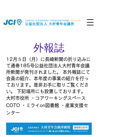
Junior Chamber International
Omura
​公益社団法人
大村青年会議所
Omura
​外報誌
12月５日（月）に長崎新聞の折り込みに
て通巻185号公益社団法人大村青年会議
所新聞が発刊されました。 本外報誌にて
会員の紹介、本年度の事業の紹介を行っ
ております。是非お手に取りご覧くださ
い。 下記場所にも設置しております。
大村市役所 ・コアワーキングスペース
COTO ・ミライon図書館 ・産業支援セ
ンター