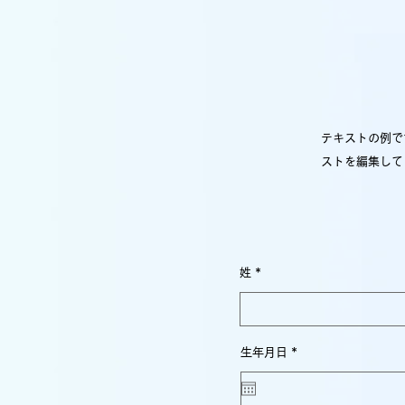
テキストの例で
ストを編集して
姓
r
生年月日
*
e
q
u
i