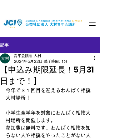
Junior Chamber International
Omura
​公益社団法人
大村青年会議所
Omura
記事
青年会議所 大村
2024年5月22日
読了時間: 1分
【申込み期限延長！5月31
日まで！】
今年で３１回目を迎えるわんぱく相撲
大村場所！
小学生全学年を対象にわんぱく相撲大
村場所を開催します。
参加費は無料です。わんぱく相撲を知
らない人や相撲をやったことがない人