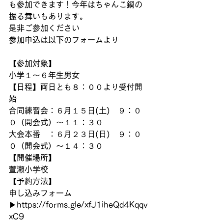
も参加できます！今年はちゃんこ鍋の
振る舞いもあります。
是非ご参加ください
参加申込は以下のフォームより
【参加対象】
小学１～６年生男女
【日程】両日とも８：００より受付開
始
合同練習会：６月１５日(土)　９：０
０（開会式）～１１：３０
大会本番　：６月２３日(日)　９：０
０（開会式）～１４：３０
【開催場所】
萱瀬小学校
【予約方法】
申し込みフォーム
▶https://forms.gle/xfJ1iheQd4Kqqv
xC9