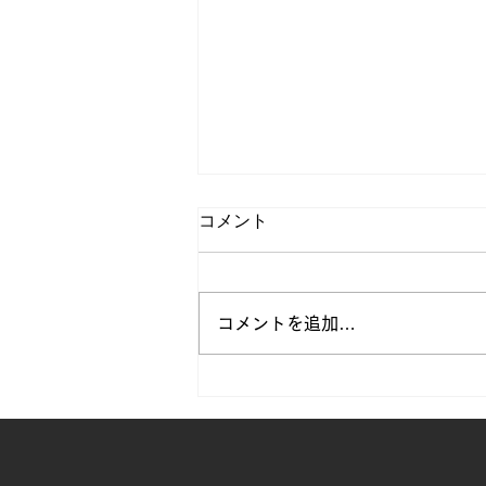
コメント
コメントを追加…
【自己分析セミナー一歩、外
へ。～新しい自分に出会う春
～開催のお知らせ】